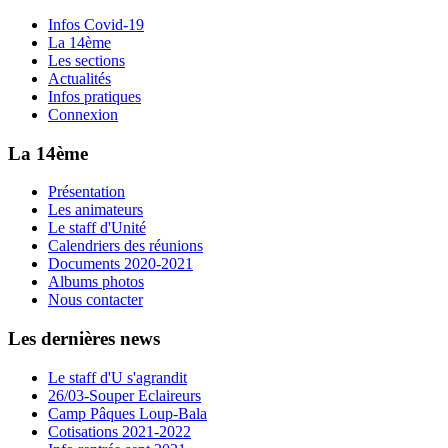
Infos Covid-19
La 14ème
Les sections
Actualités
Infos pratiques
Connexion
La 14ème
Présentation
Les animateurs
Le staff d'Unité
Calendriers des réunions
Documents 2020-2021
Albums photos
Nous contacter
Les dernières news
Le staff d'U s'agrandit
26/03-Souper Eclaireurs
Camp Pâques Loup-Bala
Cotisations 2021-2022